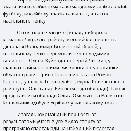
змагалися в особистому та командному заліках з міні-
футболу, волейболу, шахів та шашок, а також
настільного тенісу.
Отож, перше місце з футзалу виборола
команда Луцького району; у волейболі першість
дісталася Володимир-Волинській збірній; у
настільному тенісі перемогли теж володимир-
волинці – Олена Жуйвода та Сергій Литвин; у
шашках найсильнішими виявилися представники
обласної ради – Ірина Патлашинська та Роман
Карпюк; у шахах: Тетяна Бабіч (збірна Ковельського
району) та Олександр Бик (команда облради). Також
представники облради Ольга Омелько та Валентин
Кошельник здобули «срібло» у настільному тенісі.
У загальнокомандній першості за
результатами участі в усіх видах спорту за
програмою спартакіади на найвищий п’єдестал