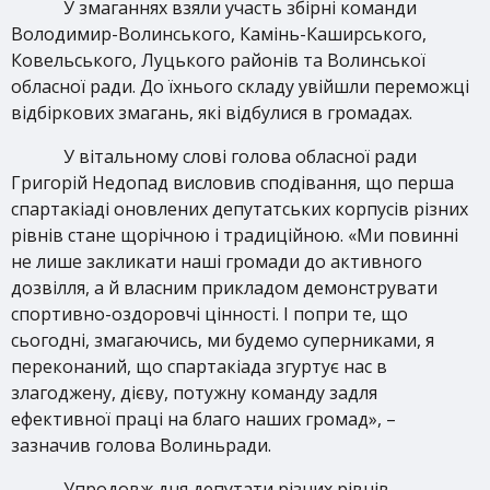
У змаганнях взяли участь збірні команди
Володимир-Волинського, Камінь-Каширського,
Ковельського, Луцького районів та Волинської
обласної ради. До їхнього складу увійшли переможці
відбіркових змагань, які відбулися в громадах.
У вітальному слові голова обласної ради
Григорій Недопад висловив сподівання, що перша
спартакіаді оновлених депутатських корпусів різних
рівнів стане щорічною і традиційною. «Ми повинні
не лише закликати наші громади до активного
дозвілля, а й власним прикладом демонструвати
спортивно-оздоровчі цінності. І попри те, що
сьогодні, змагаючись, ми будемо суперниками, я
переконаний, що спартакіада згуртує нас в
злагоджену, дієву, потужну команду задля
ефективної праці на благо наших громад», –
зазначив голова Волиньради.
Упродовж дня депутати різних рівнів