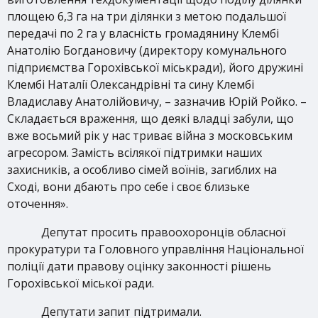
площею 6,3 га на три ділянки з метою подальшої
передачі по 2 га у власність громадянину Клембі
Анатолію Богдановичу (директору комунального
підприємства Горохівської міськради), його дружині
Клембі Наталії Олександрівні та сину Клембі
Владиславу Анатолійовичу, – зазначив Юрій Ройко. –
Складається враження, що деякі владці забули, що
вже восьмий рік у нас триває війна з московським
агресором. Замість всілякої підтримки наших
захисників, а особливо сімей воїнів, загиблих на
Сході, вони дбають про себе і своє близьке
оточення».
Депутат просить правоохоронців обласної
прокуратури та Головного управління Національної
поліції дати правову оцінку законності рішень
Горохівської міської ради.
Депутати запит підтримали.