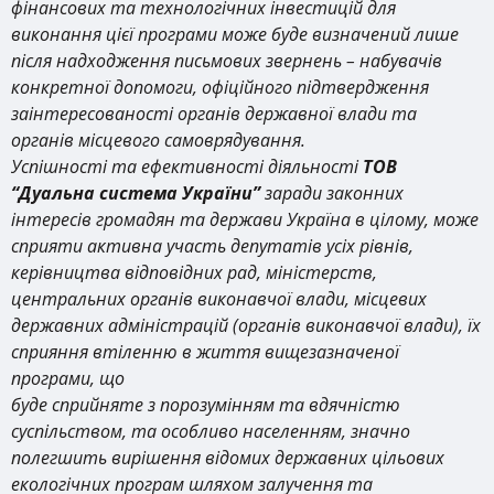
фінансових та технологічних інвестицій для
виконання цієї програми може буде визначений лише
після надходження письмових звернень – набувачів
конкретної допомоги, офіційного підтвердження
заінтересованості органів державної влади та
органів місцевого самоврядування.
Успішності та ефективності діяльності
ТОВ
“Дуальна система України”
заради законних
інтересів громадян та держави Україна в цілому, може
сприяти активна участь депутатів усіх рівнів,
керівництва відповідних рад, міністерств,
центральних органів виконавчої влади, місцевих
державних адміністрацій (органів виконавчої влади), їх
сприяння втіленню в життя вищезазначеної
програми, що
буде сприйняте з порозумінням та вдячністю
суспільством, та особливо населенням, значно
полегшить вирішення відомих державних цільових
екологічних програм шляхом залучення та