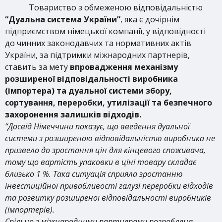
Товариство з обмеженою відповідальністю
“Дуальна система України”
, яка є дочірнім
підприємством німецької компанії, у відповідності
до чинних законодавчих та нормативних актів
України, за підтримки міжнародних партнерів,
ставить за мету
впровадження механізму
розширеної відповідальності виробника
(імпортера) та дуальної системи збору,
сортування, переробки, утилізації та безпечного
захоронення залишків відходів.
“Досвід Німеччини показує, що введення дуальної
системи з розширеною відповідальністю виробника не
призвело до зростання цін для кінцевого споживача,
тому що вартість упаковки в ціні товару складає
близько 1 %. Така ситуація сприяла зростанню
інвестиційної привабливості галузі переробки відходів
та розвитку розширеної відповідальності виробників
(імпортерів).
Спільно з міжнародними партнерами розроблена