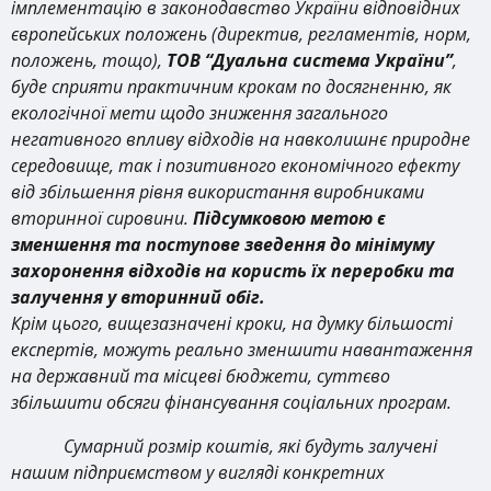
імплементацію в законодавство України відповідних
європейських положень (директив, регламентів, норм,
положень, тощо),
ТОВ
“Дуальна система України”
,
буде сприяти практичним крокам по досягненню, як
екологічної мети щодо зниження загального
негативного впливу відходів на навколишнє природне
середовище, так і позитивного економічного ефекту
від збільшення рівня використання виробниками
вторинної сировини.
Підсумковою метою є
зменшення та поступове зведення до мінімуму
захоронення відходів на користь їх переробки та
залучення у вторинний обіг.
Крім цього, вищезазначені кроки, на думку більшості
експертів, можуть реально зменшити навантаження
на державний та місцеві бюджети, суттєво
збільшити обсяги фінансування соціальних програм.
Сумарний розмір коштів, які будуть залучені
нашим підприємством у вигляді конкретних