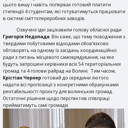
цього вишу і навіть попервах готовий платити
стипендії 4 студентам, які готуватимуться працювати
в системі сміттєпереробних заводів.
Озвучені ідеї зацікавили голову обласної ради
Григорія Недопада
. Він каже, що тему поводження з
твердими побутовими відходами обов’язково
обговорять на одному із засідань координаційної
ради з питань місцевого самоврядування, на яке
будуть запрошені керівники всіх 54 територіальних
громад та 4 голови райрад на Волині. Тим часом,
Крістіан Чернер
готовий до середини лютого
надати всі пропозиції з конкретними обрахунками
рентабельності проєкту для волинських громад.
Остаточні рішення щодо перспектив співпраці
прийматимуть самі громади.