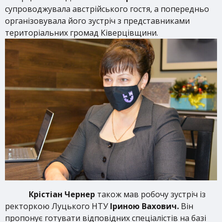
супроводжувала австрійського гостя, а попередньо
організовувала його зустріч з представниками
територіальних громад Ківерцівщини.
Крістіан Чернер
також мав робочу зустріч із
ректоркою Луцького НТУ
Іриною Вахович.
Він
пропонує готувати відповідних спеціалістів на базі