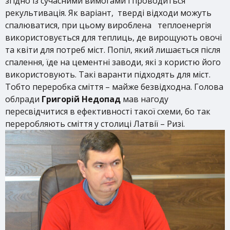
згідно із сучасними вимогами і проводиться
рекультивація. Як варіант, тверді відходи можуть
спалюватися, при цьому вироблена теплоенергія
використовується для теплиць, де вирощують овочі
та квіти для потреб міст. Попіл, який лишається після
спалення, їде на цементні заводи, які з користю його
використовують. Такі варанти підходять для міст.
Тобто переробка сміття – майже безвідходна. Голова
облради
Григорій Недопад
мав нагоду
пересвідчитися в ефективності такої схеми, бо так
переробляють сміття у столиці Латвії – Ризі.