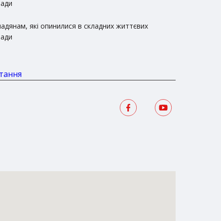
ради
адянам, які опинилися в складних життєвих
ради
стання