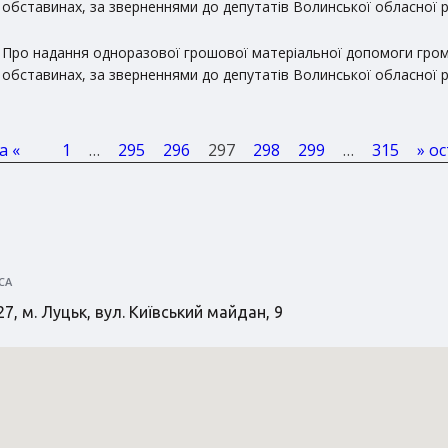
обставинах, за зверненнями до депутатів Волинської обласної 
Про надання одноразової грошової матеріальної допомоги гром
обставинах, за зверненнями до депутатів Волинської обласної 
а «
1
…
295
296
297
298
299
…
315
» о
СА
7, м. Луцьк, вул. Київський майдан, 9